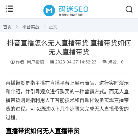
首页
平台实战
正文
抖音直播怎么无人直播带货 直播带货如何
无人直播带货
作者: 用户投稿
2023-04-27 14:52:23
点赞：0
直播带货是指主播在直播平台上展示商品，进行实时演示
和介绍，并引导观众进行购买的一种营销方式。而无人直
播带货则是指利用人工智能技术和自动化设备实现直播带
货的过程。可以通过以下几个步骤来完成无人直播带货的
过程。
直播带货如何无人直播带货