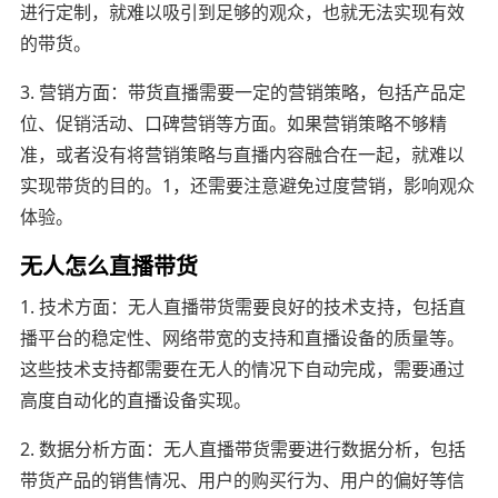
进行定制，就难以吸引到足够的观众，也就无法实现有效
的带货。
3. 营销方面：带货直播需要一定的营销策略，包括产品定
位、促销活动、口碑营销等方面。如果营销策略不够精
准，或者没有将营销策略与直播内容融合在一起，就难以
实现带货的目的。1，还需要注意避免过度营销，影响观众
体验。
无人怎么直播带货
1. 技术方面：无人直播带货需要良好的技术支持，包括直
播平台的稳定性、网络带宽的支持和直播设备的质量等。
这些技术支持都需要在无人的情况下自动完成，需要通过
高度自动化的直播设备实现。
2. 数据分析方面：无人直播带货需要进行数据分析，包括
带货产品的销售情况、用户的购买行为、用户的偏好等信