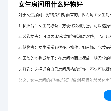
女生房间用什么好物好
对于女生房间，好物是相对而言的，因为每个女生对
1. 梳妆台：女生的必备，方便化妆和打扮。可以选
2. 装饰枕头：可以为床铺增加色彩和层次感，也可
3. 储物盒：女生常常有很多小物件，如首饰、化妆
4. 柔软的地毯或垫子：在房间地面上摆放一块柔软
5. 灯饰：选择适合自己房间风格的灯饰，不仅可以
总之，女生房间的好物应该是功能性强且能够美化房
本站内容均为「码迷SEO」网友免费分享整理，仅用
标签：
好物
减肥