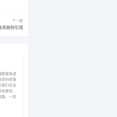
下一篇
会员如何引流
减肥健身成
到目的呢第
让我们在运
质地柔软、
动服、一双