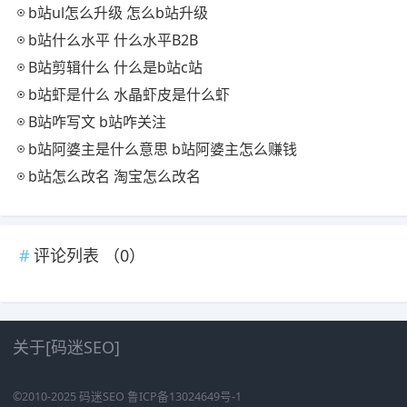
b站ul怎么升级 怎么b站升级
b站什么水平 什么水平B2B
B站剪辑什么 什么是b站c站
b站虾是什么 水晶虾皮是什么虾
B站咋写文 b站咋关注
b站阿婆主是什么意思 b站阿婆主怎么赚钱
b站怎么改名 淘宝怎么改名
评论列表 （
0
）
关于[码迷SEO]
©2010-2025
码迷SEO
鲁ICP备13024649号-1