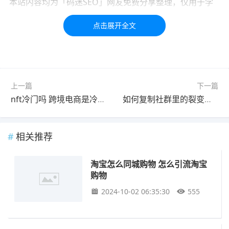
本站内容均为「码迷SEO」网友免费分享整理，仅用于学
习交流，如有疑问，请联系我们48小时处理！！！！
标签：
淘宝
好物
投稿
上一篇
下一篇
nft冷门吗 跨境电商是冷门专业吗吗
如何复制社群里的裂变链接 社群裂变如何复制文字
相关推荐
淘宝怎么同城购物 怎么引流淘宝
购物
2024-10-02 06:35:30
555