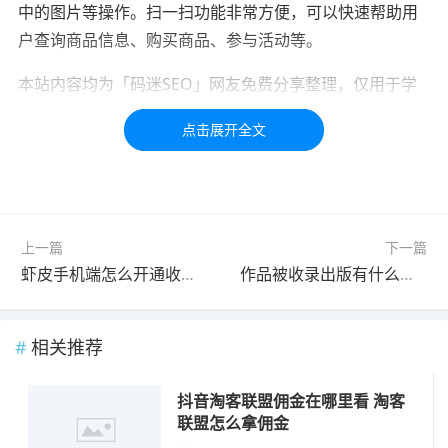
中的图片等操作。扫一扫功能非常方便，可以快速帮助用
户查询商品信息、购买商品、参与活动等。
本站内容均为「码迷SEO」网友免费分享整理，仅用于学
习交流，如有疑问，请联系我们48小时处理！！！！
标签：
淘客
知乎
哪里
上一篇
下一篇
虾皮手机端怎么开通收益 快手手机端怎么开通收益
作品被收录出版有什么好处 作品收录好处
相关推荐
抖音淘客联盟佣金在哪里看 淘客
联盟怎么拿佣金