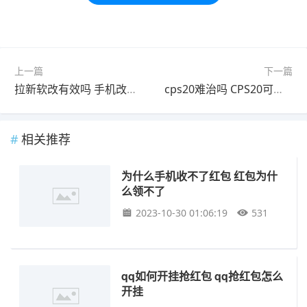
标签：
红包
下载
派派
上一篇
下一篇
拉新软改有效吗 手机改串号能无限拉新吗
cps20难治吗 CPS20可用免疫治疗吗
相关推荐
为什么手机收不了红包 红包为什
么领不了
2023-10-30 01:06:19
531
qq如何开挂抢红包 qq抢红包怎么
开挂