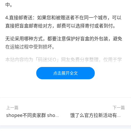
中。
4.直接邮寄送：如果您和被赠送者不在同一个城市，可以
直接把盲盒邮寄给对方，邮费可以选择寄付或者到付。
无论采用哪种方式，都要注意保护好盲盒的外包装，避免
在运输过程中受到损坏。
本站内容均为「码迷SEO」网友免费分享整理，仅用于学
习交流，如有疑问，请联系我们48小时处理！！！！
标签：
盲盒
上一篇
下一篇
shopee不同卖家群 shopee卖家技巧
饿了么官方拉新活动有哪些 饿了么官方拉新活动在哪里