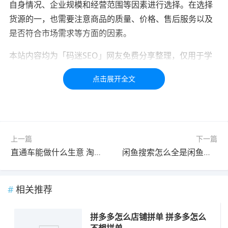
自身情况、企业规模和经营范围等因素进行选择。在选择
货源的一，也需要注意商品的质量、价格、售后服务以及
是否符合市场需求等方面的因素。
本站内容均为「码迷SEO」网友免费分享整理，仅用于学
习交流，如有疑问，请联系我们48小时处理！！！！
标签：
店铺
货源
带货
无货源
发货
上一篇
下一篇
直通车能做什么生意 淘宝直通车还能做什么
闲鱼搜索怎么全是闲鱼优品 闲鱼搜索如何屏蔽闲鱼优品
相关推荐
拼多多怎么店铺拼单 拼多多怎么
不想拼单