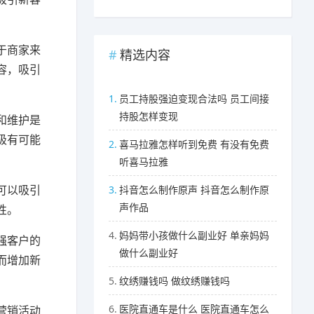
于商家来
精选内容
容，吸引
1.
员工持股强迫变现合法吗 员工间接
持股怎样变现
和维护是
极有可能
2.
喜马拉雅怎样听到免费 有没有免费
听喜马拉雅
可以吸引
3.
抖音怎么制作原声 抖音怎么制作原
声作品
性。
4.
妈妈带小孩做什么副业好 单亲妈妈
强客户的
做什么副业好
而增加新
5.
纹绣赚钱吗 做纹绣赚钱吗
6.
医院直通车是什么 医院直通车怎么
营销活动