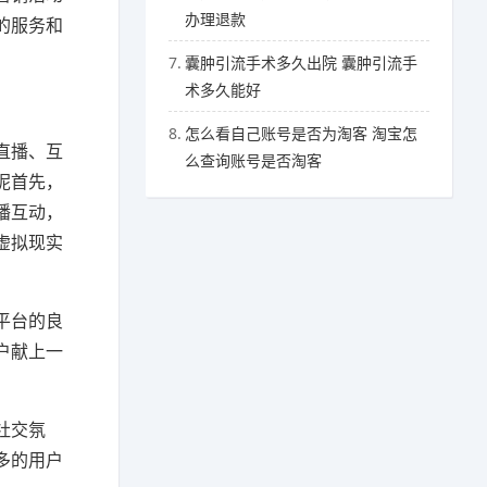
办理退款
的服务和
7.
囊肿引流手术多久出院 囊肿引流手
术多久能好
8.
怎么看自己账号是否为淘客 淘宝怎
直播、互
么查询账号是否淘客
呢首先，
播互动，
虚拟现实
平台的良
户献上一
社交氛
多的用户