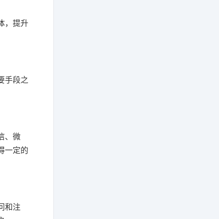
体，提升
要手段之
信、微
得一定的
问和注