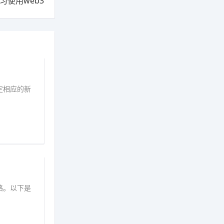
习使用web3
定相应的新
略。以下是