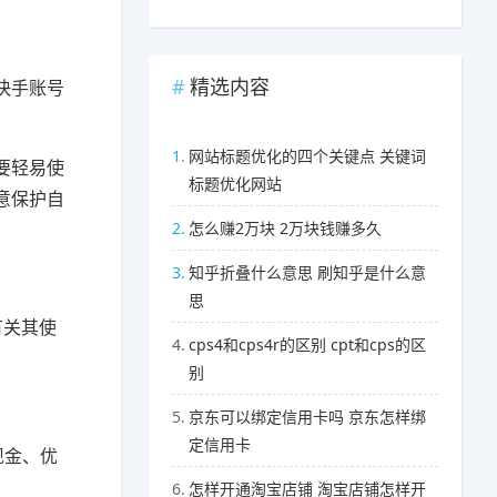
精选内容
快手账号
1.
网站标题优化的四个关键点 关键词
要轻易使
标题优化网站
意保护自
2.
怎么赚2万块 2万块钱赚多久
3.
知乎折叠什么意思 刷知乎是什么意
思
有关其使
4.
cps4和cps4r的区别 cpt和cps的区
别
5.
京东可以绑定信用卡吗 京东怎样绑
定信用卡
现金、优
6.
怎样开通淘宝店铺 淘宝店铺怎样开