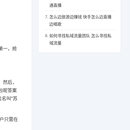
通直播
7.
怎么边旅游边赚钱 快手怎么边直播
边唱歌
8.
如何寻找私域流量团队 怎么寻找私
域流量
第一，抢
。然后，
包呢答案
名叫“苏
用户只需在