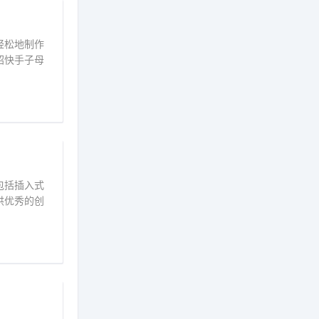
轻松地制作
绍快手子母
包括插入式
供优秀的创