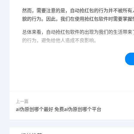
然而，需要注意的是，自动抢红包的行为并不被所有
貌的行为。因此，我们在使用抢红包软件时需要掌握
总体来看，自动抢红包软件的出现为我们的生活带来
的行为，避免给他人造成不良影响。
本站内容均为「码迷SEO」网友免费分享整理，仅用
标签：
快手
红包
软件
使用
抢红包
上一篇
ai伪原创哪个最好 免费ai伪原创哪个平台