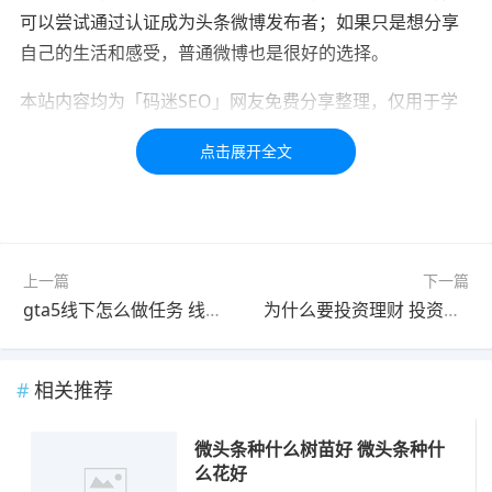
可以尝试通过认证成为头条微博发布者；如果只是想分享
自己的生活和感受，普通微博也是很好的选择。
本站内容均为「码迷SEO」网友免费分享整理，仅用于学
习交流，如有疑问，请联系我们48小时处理！！！！
标签：
头条
微博
费用
粉丝
查看
上一篇
下一篇
gta5线下怎么做任务 线下gta5怎么赚钱
为什么要投资理财 投资理财是什么
相关推荐
微头条种什么树苗好 微头条种什
么花好