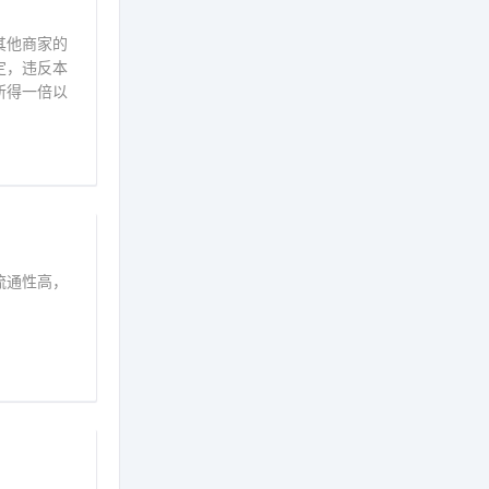
其他商家的
定，违反本
所得一倍以
流通性高，