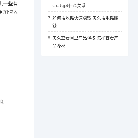
供一些有
chatgpt什么关系
更加深入
7.
如何摆地摊快速赚钱 怎么摆地摊赚
钱
8.
怎么查看阿里产品降权 怎样查看产
品降权
鸣。