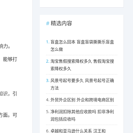
精选内容
1.
盲盒怎么回本 盲盒盲袋撕撕乐盲盒
响力。
怎么做
，能够打
2.
淘宝售假搜索降权多久 售假淘宝搜
索降权多久
3.
风景号起号要多久 风景号起号正确
方法
知识，引
4.
外贸外企区别 外企和跨境电商区别
5.
净利润扣除其他应收款吗 扣非净利
方面。可
润包括应收吗
6.
卓越和亚马逊什么关系 汉王和