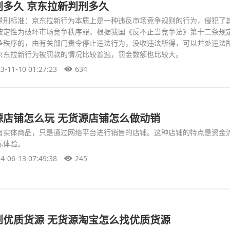
刑多久 京东拉新判刑多久
量刑标准：京东拉新行为本质上是一种违反市场竞争规则的行为，侵犯了
被定性为破坏市场竞争秩序罪。根据我国《反不正当竞争法》第十二条规
争秩序的，由有关部门责令停止违法行为，没收违法所得，可以并处违法
京东拉新行为被罚款的情况比较普遍，罚金数额也比较大。
3-11-10 01:27:23
634
源店铺怎么玩 无货源店铺怎么做动销
有实体商品，只是通过网络平台进行销售的店铺。这种店铺的特点是资金
际体验。
4-06-13 07:49:38
245
到优质货源 无货源淘宝怎么找优质货源