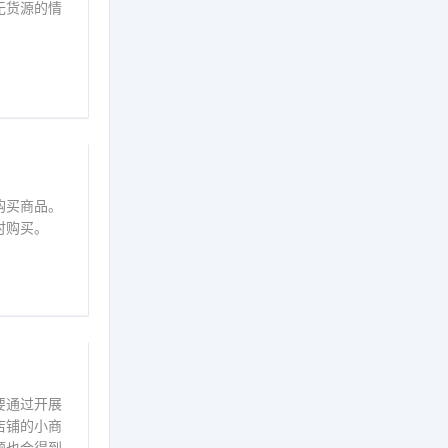
无货源的情
购买商品。
时购买。
要通过开展
店铺的小商
题也会得到