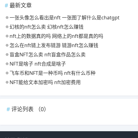
最新文章
一张头像怎么看出是nft 一张图了解什么是chatgpt
幻核的nft怎么卖 幻核nft怎么赚钱
nft上的数据真的吗 网络上的nft都是真的吗
怎么在nft链上发布链游 链游nft怎么赚钱
盲盒NFT怎么卖 nft盲盒作品怎么卖
NFT是啥子 nft合成是啥子
飞车币和NFT是一种币吗 nft有什么币种
NFT能给文本加密吗 nft加密费用
评论列表 （
0
）