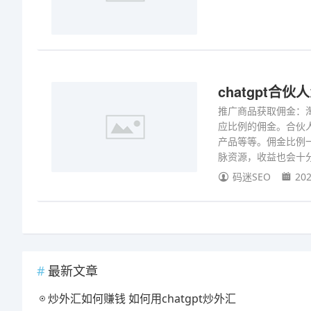
chatgpt合
推广商品获取佣金：
应比例的佣金。合伙
产品等等。佣金比例一
脉资源，收益也会十
码迷SEO
202
最新文章
炒外汇如何赚钱 如何用chatgpt炒外汇