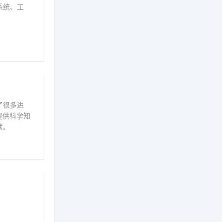
系统、工
了很多进
提供科学知
献。