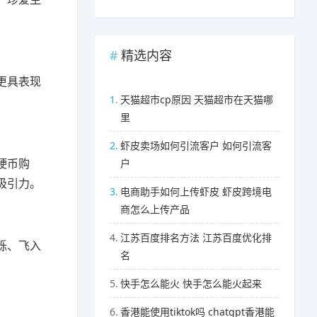
精选内容
更具表现
1.
天猫超市cp原因 天猫超市在天猫哪
里
2.
虾皮卖场如何引流客户 如何引流客
硬币购
户
吸引力。
3.
电商助手如何上传虾皮 虾皮跨境电
商怎么上传产品
4.
江苏百度排名方法 江苏百度优化排
烁、飞入
名
5.
快手怎么能火 快手怎么能火起来
6.
香港能使用tiktok吗 chatgpt香港能