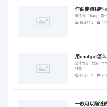
作曲能赚钱吗 c
很遗憾，chatgp
码迷SEO
202
用chatgpt怎
总体而言，使用Cha
收益。
码迷SEO
202
一款可以赚钱的软