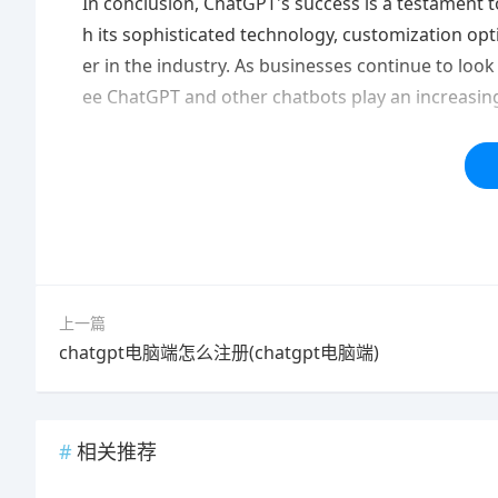
In conclusion, ChatGPT's success is a testament t
h its sophisticated technology, customization opti
er in the industry. As businesses continue to look 
ee ChatGPT and other chatbots play an increasingl
本站内容均为「码迷SEO」网友免费分享整理，仅用
标签：
上一篇
chatgpt电脑端怎么注册(chatgpt电脑端)
相关推荐