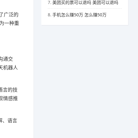
7.
美团买的票可以退吗 美团可以退吗
了广泛的
8.
手机怎么赚50万 怎么赚50万
成为一种重
沟通交
天机器人
语言的技
现情感推
解、语言