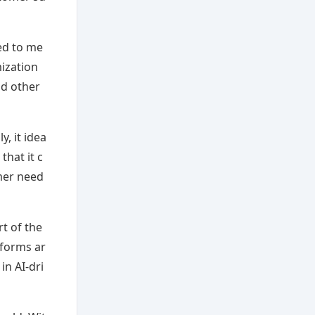
zed to me
mization
nd other
, it idea
that it c
mer need
rt of the
tforms ar
in AI-dri