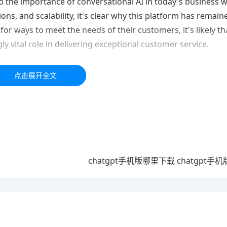
o the importance of conversational AI in today's business w
ons, and scalability, it's clear why this platform has remain
for ways to meet the needs of their customers, it's likely tha
y vital role in delivering exceptional customer service.
于学习交流，如有疑问，请联系我们48小时处理！！！！
chatgpt手机版哪里下载 chatgpt