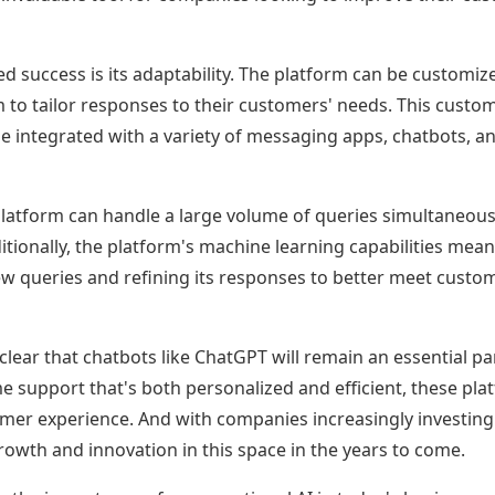
d success is its adaptability. The platform can be customi
m to tailor responses to their customers' needs. This custo
be integrated with a variety of messaging apps, chatbots, a
 platform can handle a large volume of queries simultaneously
ionally, the platform's machine learning capabilities mean 
ew queries and refining its responses to better meet custo
clear that chatbots like ChatGPT will remain an essential pa
e support that's both personalized and efficient, these pla
mer experience. And with companies increasingly investing 
 growth and innovation in this space in the years to come.