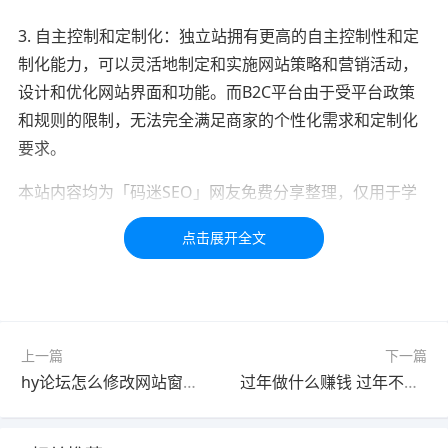
3. 自主控制和定制化：独立站拥有更高的自主控制性和定
制化能力，可以灵活地制定和实施网站策略和营销活动，
设计和优化网站界面和功能。而B2C平台由于受平台政策
和规则的限制，无法完全满足商家的个性化需求和定制化
要求。
本站内容均为「码迷SEO」网友免费分享整理，仅用于学
习交流，如有疑问，请联系我们48小时处理！！！！
标签：
b2b
B2B
b2c
上一篇
下一篇
hy论坛怎么修改网站窗口标题 wordpress怎么修改网站标题
过年做什么赚钱 过年不回家做什么赚钱