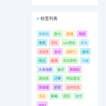
标签列表
安装包
泰州
联通
吸粉
枣阳
手杖
cps模块
虾头
活动号
水印
咸虾仁
吴中
痛风
玻璃
优化案例
内链
头条指数
帖子
新网站
美团券
订单
网站建设
简答题
胆管
自然优化
玉石
新闻
原因
账号
gta5