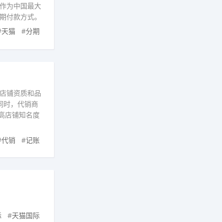
作为中国最大
期付款方式。
#
天猫
#
分期
店铺资质和品
同时，代销商
高店铺知名度
#
代销
#
记账
际
#
天猫国际