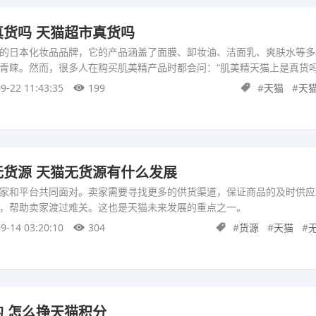
货吗 天猫超市真货吗
的日本化妆品品牌，它的产品涵盖了面膜、卸妆油、洁面乳、爽肤水等多
青睐。然而，很多人在购买肌美精产品时都会问：“肌美精天猫上是真货吗
9-22 11:43:35
199
#
天猫
#
天
货源 天猫无货源有什么发展
家和平台共同面对。卖家需要寻找更多的供货渠道，保证商品的及时供应
，帮助卖家渡过难关。这也是天猫未来发展的重点之一。
9-14 03:20:10
304
#
货源
#
天猫
#
 怎么挣天猫积分