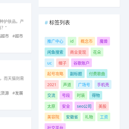
种护肤品。产
标签列表
？”
猫超市
#
超市
推广中心
id
概念币
魔兽
闲鱼搜索
商业变现
花朵
uc
帽子
谷歌账户
起号攻略
副标题
付费歌曲
，而天猫则需
2021
声道
广场号
手机壳
无货源
#
发展
交流
号段
时装
得物
太原
安全
seo公司
美股
美容院
安徽省
礼物
工资
社交平台