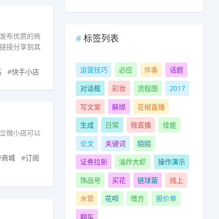
发布优质的商
标签列表
链接分享到其
运营技巧
必应
伴奏
话题
高
#
快手小店
对话框
彩妆
流程图
2017
写文案
解绑
花椒直播
生成
日常
微直播
佳能
立微小店可以
论文
关键词
陌陌
#
商城
#
订阅
证券拉新
油炸大虾
操作演示
饰品号
买花
链球菌
线上
水管
花呗
借方
报价单
翻车