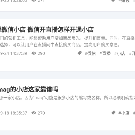
9-25 13:28:05
271
#
赚钱
通微信小店 微信开直播怎样开通小店
门的营销工具，能够帮助用户增加商品曝光、提升销售量。同时，在直播
选择，可以让用户在直播间中直接购买商品，提高用户购买意愿。
9-24 14:37:39
290
#
微信
#
直播
#
小店
#
 mag的小店这家靠谱吗
指哪一家小店。因为“mag”可能是很多小店的缩写或名称，所以必须明确
9-18 18:35:37
270
#
小店