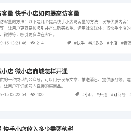
客量 快手小店如何提高访客量
访客量的方法：以下是几个提高快手小店访客量的方法：发布优质内容：
等，让用户更容易被吸引并产生购买欲望。运用社交媒体：将快手小店的
、微博等，吸引更多潜在客户。
9-16 13:21:46
214
#
快手
#
拼多多
#
小店
#
提
小店 微小店商城怎样开通
供的一种类型的公众号，可以用于发布文章、推送消息、提供服务等。建
，让用户在订阅号内直接购买商品。
9-15 03:22:54
400
#
小店
#
开通
#
订阅号
 快手小店收入多少需要纳税