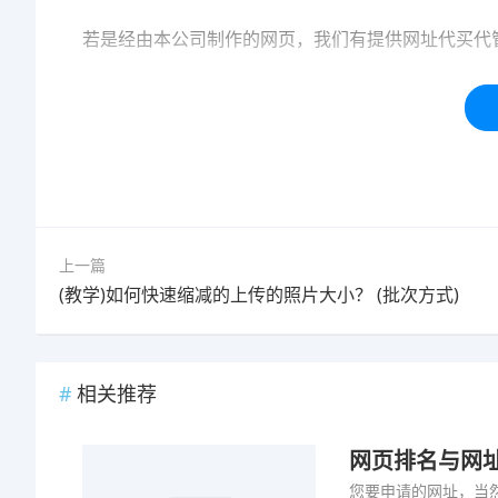
若是经由本公司制作的网页，我们有提供网址代买代
本站内容均为「码迷SEO」网友免费分享整理，仅用
标签：
网址
上一篇
(教学)如何快速缩减的上传的照片大小？ (批次方式)
相关推荐
网页排名与网
您要申请的网址，当