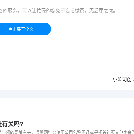
管的服务，可以让忙碌的您免于忘记缴费，无后顾之忧。
于学习交流，如有疑问，请联系我们48小时处理！！！！
小公司创
址有关吗?
然与您的网址有关，通常网址会使用公司名称英译或是相关的英文单字来