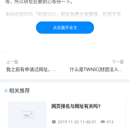
等，所以转址后要耐心等待一下。
本站内容均为「码迷SEO」网友免费分享整理，仅用于学
习交流，如有疑问，请联系我们48小时处理！！！！
标签：
网页
网址
上一篇
下一篇
我之前有申请过网址，可是我忘记在哪申请的还有帐号密码，怎么办?
什么是TWNIC(财团法人中国网络信息中心)？
相关推荐
网页排名与网址有关吗?
2019-11-26 11:40:01
413