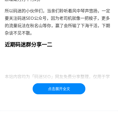
所以码迷的小伙伴们，当亲们聆听着风中琴声悠扬，一定
要关注码迷SEO公众号，因为老司机就像一把梭子，更多
的流量玩法在秋名山等你，赢了会所输了下海干活，下期
杂谈不见不散。
近期码迷群分享一二
本站内容均为「码迷SEO」网友免费分享整理，仅用于学
习交流，如有疑问，请联系我们48小时处理！！！！
标签：
SEO
seo
服务
服务器