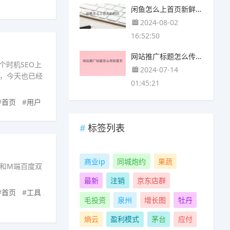
闲鱼怎么上首页新鲜的 闲鱼怎么才能上首页
2024-08-02
16:52:50
网站推广标题怎么传到首页 网站推广上首页怎么写标题
个时机SEO上
2024-07-14
，今天也已经
01:45:21
#
首页
#
用户
标签列表
商业ip
同城炮约
果蔬
C和M端百度双
最新
注销
京东店群
#
首页
#
工具
毛投资
泉州
增长图
牡丹
熵云
盈利模式
茅台
应付