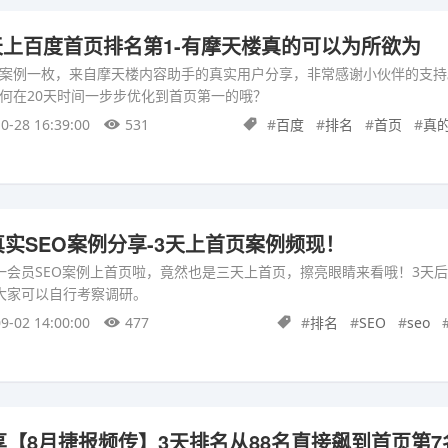
20天上百度首页排名第1-有摩天楼真的可以为所欲为
词重磅案例一枚，来自摩天楼内容助手的真实用户分享，非常感谢小伙伴的支
何在20天时间一步步优化到首页第一的哦？
0-28 16:39:00
531
#
百度
#
排名
#
首页
#
真
实SEO案例分享-3天上首页案例频现！
一会员SEO案例上首页啦，竟然也是三天上首页，擦亮眼睛来看哦！3天后
大家可以自行考察调研。
9-02 14:00:00
477
#
排名
#
SEO
#
seo
享【8月捷报频传】3天排名从88名直接飙到首页第7