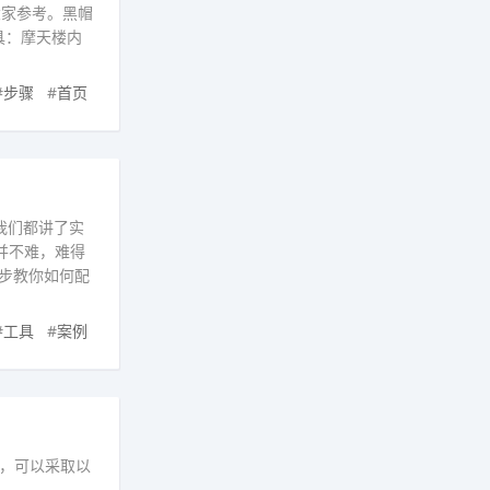
大家参考。黑帽
具：摩天楼内
#
步骤
#
首页
我们都讲了实
并不难，难得
步教你如何配
#
工具
#
案例
，可以采取以