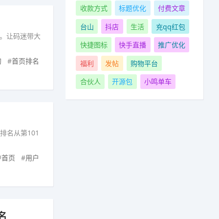
收款方式
标题优化
付费文章
台山
抖店
生活
充qq红包
持。让码迷带大
快捷图标
快手直播
推广优化
的
#
首页排名
福利
发帖
购物平台
合伙人
开源包
小鸣单车
排名从第101
#
首页
#
用户
名