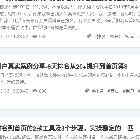
都是码迷SEO自己的案例，不足以服人。摩天楼内容助手自2019年7月
员加入内测行列，如果我拿出别人的案例忽悠大家，我不是昧了良心吗？
发趋势，几乎每天都有会员爆料自己排名，有个会员改了3天后排名从第88
根本不需要吹牛，群众的眼镜框是雪亮的。
8-27 11:23:52
535
#
排名
#
SEO
#
seo
户真实案例分享-6天排名从20+提升到首页第8
享的自己实操的案例，通过摩天楼内容助手优化后的网站核心词，6天排名从2
小伙伴的支持。
8-16 19:00:47
898
#
排名
#
首页
#
用户
排名到首页的2款工具及3个步骤，实操稳定的一匹
例做了回归整理，都是真实案例，均未刷快速排名，均未买卖链接，未使