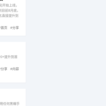
中旬开始上线，
到目前8月底，
名直接提升到
#
首页
#
分享
0+提升到首
#
分享
#
内容
用任何黑帽手