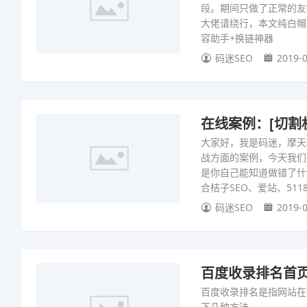
段。期间只做了正常的友
大佬请绕行，本文纯白帽
容助手+换链神器
码迷SEO
2019-0
在线案例：[切割
大家好，我是码迷，摩天
战方面的案例，今天我们
是你自己能知道做错了什
合桔子SEO、爱站、5
码迷SEO
2019-0
百度收录排名首
百度收录排名是指网站在
下几种方法。