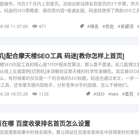
链操作，均在3个月内上到首页。总结出新站排名到首页的3个步骤，供
。码迷的SEO策略是：超优质内容+普通友链。码迷就使用了两款SEO工
8-08 11:37:00
471
#
排名
#
优化
#
关键词
机]配合摩天楼SEO工具 码迷[教你怎样上首页]
楼SEO内容工具的核心是TFIDF相关性算法，那么靠不靠谱，前几篇博文
从线上反面案例[切割机]来讲解验证摩天楼的科学性准确性。其实做SEO
么，有时候差的仅仅是一个的合格的SEO标题。码迷也通过本文，一步一
118工具，还有摩天楼内容助手，分析竞争对手的底细，怎么干掉他们。
6-28 18:55:28
1126
#
SEO
#
seo
#
首页
页在哪 百度收录排名首页怎么设置
百度搜索结果中的排名顺序。要让网站在百度收录排名中获得更好的表现