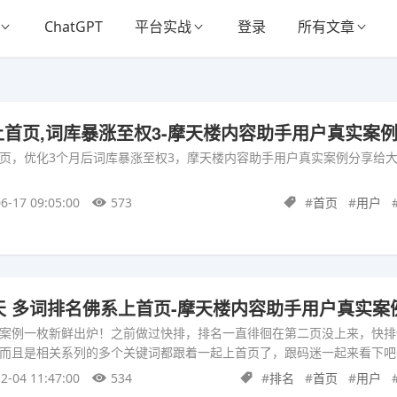
ChatGPT
平台实战
登录
所有文章
首页,词库暴涨至权3-摩天楼内容助手用户真实案
页，优化3个月后词库暴涨至权3，摩天楼内容助手用户真实案例分享给
6-17 09:05:00
573
#
首页
#
用户
天 多词排名佛系上首页-摩天楼内容助手用户真实案
案例一枚新鲜出炉！之前做过快排，排名一直徘徊在第二页没上来，快排
而且是相关系列的多个关键词都跟着一起上首页了，跟码迷一起来看下吧
2-04 11:47:00
534
#
排名
#
首页
#
用户