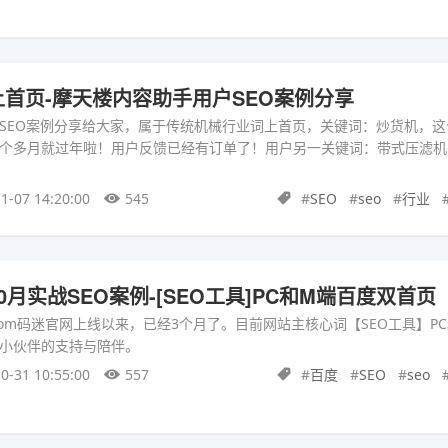
首页-摩天楼内容助手用户SEO案例分享
SEO案例分享给大家，属于传统机械行业词上首页，关键词：炒货机，这
个多月就过年啦！用户反馈已经有订单了！用户另一关键词：带式压滤机
1-07 14:20:00
545
#
SEO
#
seo
#
行业
月实战SEO案例-[SEO工具]PC和M端百度双首页
oo.com码迷官网上线以来，已经3个月了。目前网站主核心词【SEO工具】P
小伙伴的支持与陪伴。
0-31 10:55:00
557
#
百度
#
SEO
#
seo