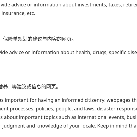
vide advice or information about investments, taxes, retir
 insurance, etc.
、保险单规划的建议与内容的网页。
de advice or information about health, drugs, specific dis
营养…等建议或信息的网页。
ges important for having an informed citizenry: webpages th
nt processes, policies, people, and laws; disaster respons
 about important topics such as international events, busi
our judgment and knowledge of your locale. Keep in mind that