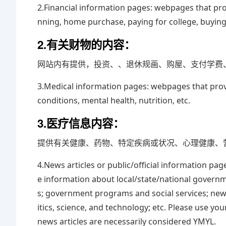
2.Financial information pages: webpages that pro
nning, home purchase, paying for college, buying
2.有关财物的内容：
网站内有提供，投资、、退休规画、购屋、支付学费
3.Medical information pages: webpages that provi
conditions, mental health, nutrition, etc.
3.医疗信息内容：
提供有关健康、药物、特定疾病或状况、心理健康、
4.News articles or public/official information pa
e information about local/state/national governme
s; government programs and social services; news
itics, science, and technology; etc. Please use y
news articles are necessarily considered YMYL.