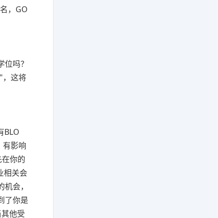
名，GO
学位吗？
"，这将
BLO
，有影响
先在你的
业相关会
的机会，
到了你是
当其他受