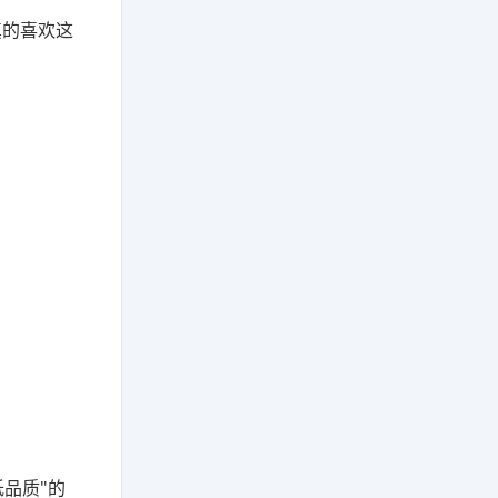
真的喜欢这
品质"的