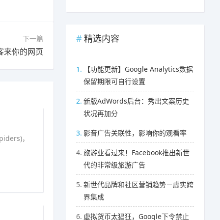
精选内容
下一篇
访客来你的网页
1.
【功能更新】Google Analytics数据
保留期限可自行设置
2.
新版AdWords后台：秀出文案历史
状况再加分
3.
影音广告关联性，影响你的观看率
ers)，
4.
旅游业看过来！Facebook推出新世
代的非常级旅游广告
5.
新世代品牌和社区营销趋势－虚实跨
界集成
6.
虚拟货币太猖狂，Google下令禁止