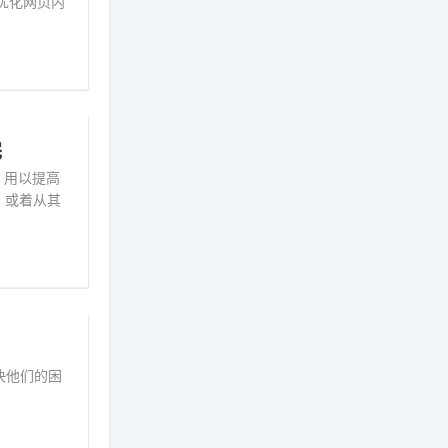
优化网页内
完
，用以提高
，或着从其
决他们的困