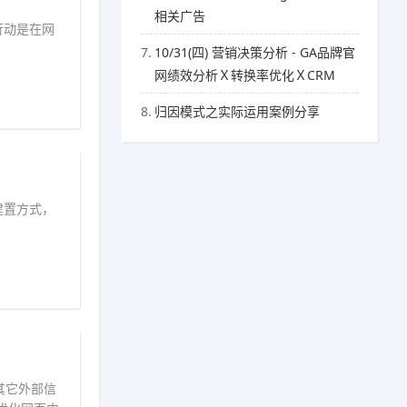
相关广告
的行动是在网
7.
10/31(四) 营销决策分析 - GA品牌官
网绩效分析Ｘ转换率优化ＸCRM
8.
归因模式之实际运用案例分享
的建置方式，
其它外部信