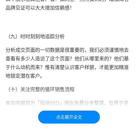
品牌见证可以大大增加信赖感！
（九）时时刻刻地追踪分析
分析成交页面的一切数据是很重要的，我们必须谨慎地去
查看有多少人造访了这个页面？他们从哪里来的？他们基
于什么动机而来？惟有清楚认识客户样貌，才能更加精准
地锁定潜在客户。
（十）关注完整的循环销售流程
本站内容均为「码迷SEO」网友免费分享整理，仅用于学
习交流，如有疑问，请联系我们48小时处理！！！！
标签：
b2b
B2B
页面
成交