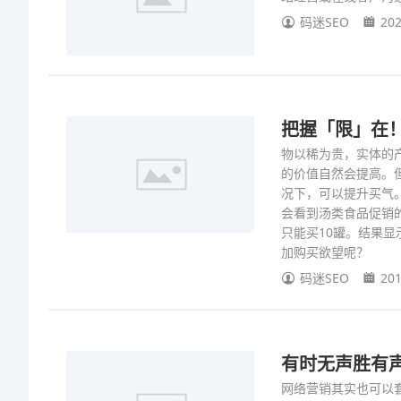
码迷SEO
202
把握「限」在
物以稀为贵，实体的
的价值自然会提高。
况下，可以提升买气
会看到汤类食品促销
只能买10罐。结果
加购买欲望呢？
码迷SEO
201
有时无声胜有
网络营销其实也可以