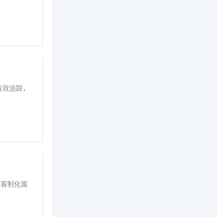
能有效追踪，
求来客制化属