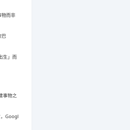
事物而非
欧巴
出生」而
创建事物之
Googl