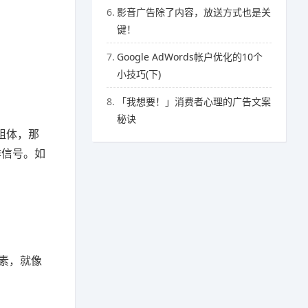
6.
影音广告除了内容，放送方式也是关
键！
7.
Google AdWords帐户优化的10个
小技巧(下)
。
8.
「我想要！」消费者心理的广告文案
秘诀
粗体，那
作信号。如
因素，就像