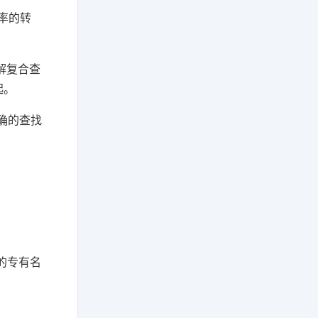
率的转
解复合查
起。
明确的查找
的专有名