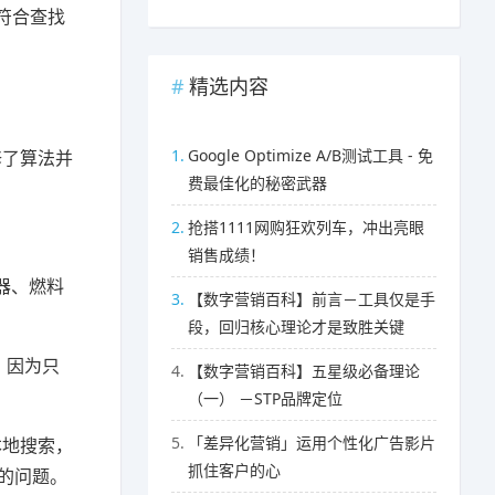
最符合查找
精选内容
1.
Google Optimize A/B测试工具 - 免
修了算法并
费最佳化的秘密武器
2.
抢搭1111网购狂欢列车，冲出亮眼
销售成绩！
器、燃料
3.
【数字营销百科】前言－工具仅是手
段，回归核心理论才是致胜关键
索，因为只
4.
【数字营销百科】五星级必备理论
（一） －STP品牌定位
5.
「差异化营销」运用个性化广告影片
本地搜索，
抓住客户的心
权的问题。