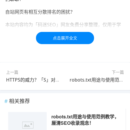
自站网页有相互分散排名的困扰？
本站内容均为「码迷SEO」网友免费分享整理，仅用于学
习交流，如有疑问，请联系我们48小时处理！！！！
标签：
SEO
seo
使用
教学
上一篇
下一篇
HTTPS的威力？「S」对SEO与网站经营的四大重要性
robots.txt用途与使用范例教学，厘清SEO收录观念！
相关推荐
robots.txt用途与使用范例教学，
厘清SEO收录观念！