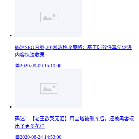
码迷SEO内参(20)网站秒收策略：基于时效性算法促进
内容快速收录
2020-09-09 15:10:00
码迷：【老王欲哭无泪】用宝塔被删库后，还被黑客玩
出了更多花样
2020-08-24 14:53:00