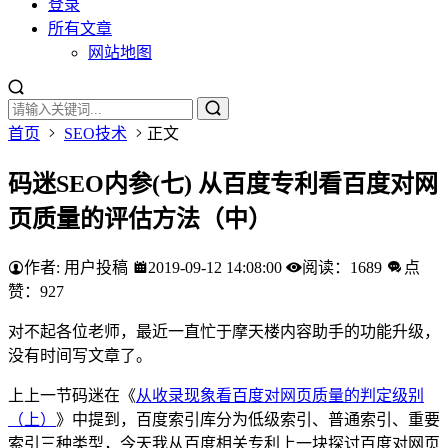
登录
所有文章
网站地图
首页
SEO技术
正文
码迷SEO内参(七) 从百度专利看百度对网
页质量的评估方法（中）
作者: 用户投稿
2019-09-12 14:08:00
阅读：1689
点
赞：927
对不起各位老师，最近一直忙于摩天楼内容助手的功能升级，
没有时间写文章了。
上上一节码迷在《
从收录现象看百度对网页质量的判定级别
（上）
》中提到，百度索引库分为低级索引、普通索引、重要
索引三种类型，今天我从百度相关专利上一块探讨百度对网页