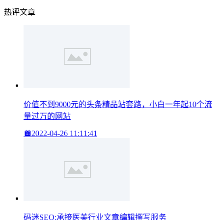
热评文章
价值不到9000元的头条精品站套路，小白一年起10个流
量过万的网站
2022-04-26 11:11:41
码迷SEO:承接医美行业文章编辑撰写服务