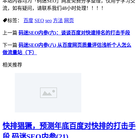
本站内容均为「码迷SEO」网友免费分享整理，仅用于学习交
流，如有疑问，请联系我们48小时处理！！！！
标签：
百度
SEO
seo
方法
网页
上一篇
码迷SEO内参(六)：谈谈百度对快速排名的打击手段
下一篇
码迷SEO内参(八) 从百度网页质量评估浅析个人怎么
做流量站（下）
相关推荐
快排猖獗，预测年底百度对快排的打击手
段 码迷SEO内参(21)