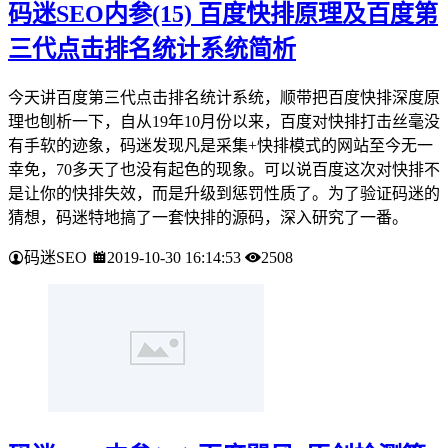
码迷SEO内参(15) 百度快排原理及百度第
三代点击排名统计系统简析
今天讲百度第三代点击排名统计系统，顺带把百度快排深度原
理也刨析一下，自从19年10月份以来，百度对快排打击丝毫没
有手软的迹象，码迷发现凡是采集+快排模式的网站至今无一
幸免，70多天了也没有起色的现象。可以说百度这次对快排不
是让你的快排失效，而是升级到惩罚性质了。为了验证码迷的
猜想，码迷特地搞了一套快排的源码，深入研究了一番。
码迷SEO
2019-10-30 16:14:53
2508