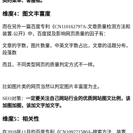
类的菜单、客服框。
维度4：图文丰富度
而在另外一篇百度专利《CN110162797A-文章质量检测方法和
装置-公开》中，百度提及影响网页质量的因子有：
文章的字数，图片数量，中英文字数占比，文章的话题分布，
段落数
而且，不同类型网页的质量判定方式不一样。
比如图片类的网页当然以判定图片丰富度为主。
SEO对策：
一定要关注自己网站行业的优质网站图文比例，该
加图加图，该加文字加文字。
维度5：相关性
在2018年11月的百度专利《CN109271580A-搜索方法、装置、