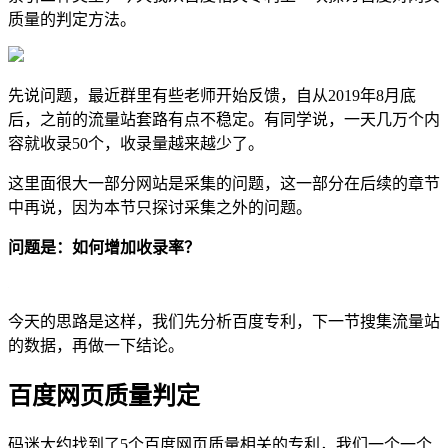
质量的判定方法。
先说问题，最近群里有些老师开始反馈，自从2019年8月底
后，之前的流量站套路有点不稳定。有同学说，一天几万个内
容就收录50个，收录量越来越少了。
这里面很大一部分网站是采集的问题，这一部分在后续的章节
中再说，因为本节只探讨采集之外的问题。
问题是：如何增加收录率？
今天的思路是这样，我们先分析百度专利，下一节搜集流量站
的数据，再做一下结论。
百度网页质量判定
码迷大约找到了5个百度网页质量相关的专利，我们一个一个