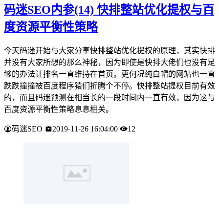
码迷SEO内参(14) 快排整站优化提权与百
度资源平衡性策略
今天码迷开始与大家分享快排整站优化提权的原理，其实快排
并没有大家所想的那么神秘，因为即使是快排大佬们也没有足
够的办法让排名一直维持在首页。更何况纯白帽的网站也一直
跌跌撞撞被百度程序猿们折腾个不停。快排整站提权目前有效
的，而且码迷预测在相当长的一段时间内一直有效，因为这与
百度资源平衡性策略息息相关。
码迷SEO
2019-11-26 16:04:00
12