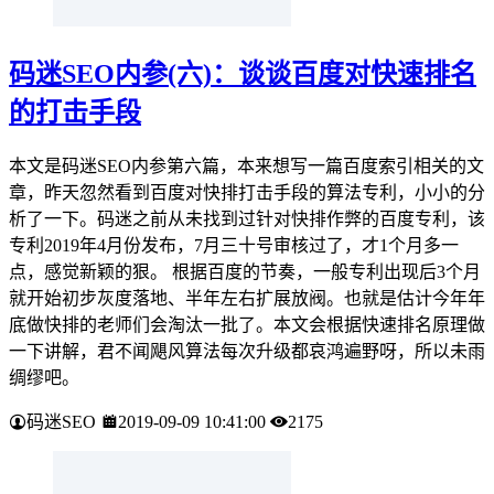
码迷SEO内参(六)：谈谈百度对快速排名
的打击手段
本文是码迷SEO内参第六篇，本来想写一篇百度索引相关的文
章，昨天忽然看到百度对快排打击手段的算法专利，小小的分
析了一下。码迷之前从未找到过针对快排作弊的百度专利，该
专利2019年4月份发布，7月三十号审核过了，才1个月多一
点，感觉新颖的狠。 根据百度的节奏，一般专利出现后3个月
就开始初步灰度落地、半年左右扩展放阀。也就是估计今年年
底做快排的老师们会淘汰一批了。本文会根据快速排名原理做
一下讲解，君不闻飓风算法每次升级都哀鸿遍野呀，所以未雨
绸缪吧。
码迷SEO
2019-09-09 10:41:00
2175