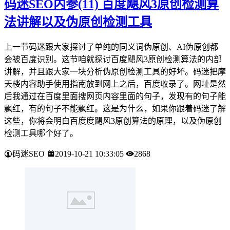
码迷SEO内参(11) 百度飓风3原创检测算
法讲解以及伪原创检测工具
上一节码迷跟大家探讨了单纯的同义词伪原创、AI伪原创都
会被百度识别。这节咱就探讨百度飓风3原创检测算法的内部
讲解，并且跟大家一块分析伪原创检测工具的好坏。码迷把摩
天楼内容助手使用指南放到网上之后，百度收录了。网址是然
后我通过在百度里面搜网页内容里面的句子，发现有的句子能
飘红，有的句子不能飘红。这是为什么，如果你跟着码迷了解
这些，你将会明白百度度飓风3原创算法的原理，以及伪原创
检测工具哪个好了。
码迷SEO
2019-10-21 10:33:05
2868