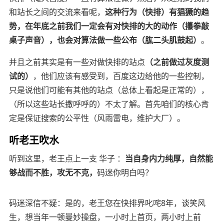
和站长之间的交流来看呢，
这种行为（快排）有猖獗的趋
势，在年底之前我们一定会有对快排的大的动作（攥拳敲
桌子声音），也会对算法做一些公布（肱二头肌鼓起）
。
并且之前其实是有一些对做快排的站点
（之前做过灰度测
试的）
，他们应该有感受到，百度这边给他的一些控制，
只是说他们可能有其他的站点（总体上看起是正常的），
（所以这些站长撒呼呼的
）不太了解。首先咱们的核心肯
定是保证搜索的公平性（
风雨雷电，维护大厂
）。
听老王吹水
听到这里，老王点上一支 华子 ：
当自身内力纯厚，自然能
够战而不胜，攻无不克，
码迷你明白吗？
码迷深信不疑：是的，老王您在快排界叱咤8年，
谈笑风
生，想当年一顿曼妙操盘，一小时上首页，两小时上前