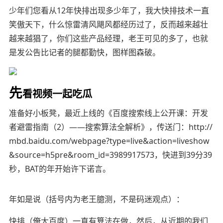
少年们您看从12年快排出现多少年了，我大快排技术一直
笑傲天下，什么惊雷清风
飓风都经历过了，反而越来越壮
越来越
猖
了，你们这些产品经理，老王可见的多了，也就
是发公告比记者的腿都勤快
，
图样图森破
。
先
看视频一起吃瓜
准备好小板凳，最近上线的《
百度搜索线上公开课：开发
者避雷指南（2）——搜索算法全解析
》，传送门：
http://
mbd.baidu.com/webpage?type=live&action=liveshow
&source=h5pre&room_id=3989917573，快进到39分39
秒，BAT的年开始许下诺言。
年如是说（括号内为老王臆测，不是码迷观点）：
快排（俺大百度）一直有算法在做，然后，从近期的我们