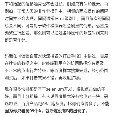
下和抬起的位移通常也不会过长，例如只有5-10像素。再
例如，正常人类的非作弊操作中，相邻的两次操作的间隔
时间并不会太短，间隔通常在ms级别上，而且每次的间隔
也会不同，可是对于软件模拟器恶意刷量的情形，必然是
频繁进行触发，那么则可以通过各种操作的响应时间来判
断是否作弊。
码迷在《谈谈百度对快速排名的打击手段》中讲过，百度
在搜集的数据之中，IP终端到用户的访问路径均有提及，
不正常的点击行为特征，
等百度样本搜集完成，经小范围
测试后，如果打击效果不错，再灰度扩容。
现在很多快排都是基于
selenium开发，模拟点击做的不
好，而且十分粗糙。有人说百度根本没有检测这一块，码
迷想说，百度产品跑AB、跑灰度，比你们溜得多了，
不能
因为你只看见99个A，就断定没有B的出现了
。