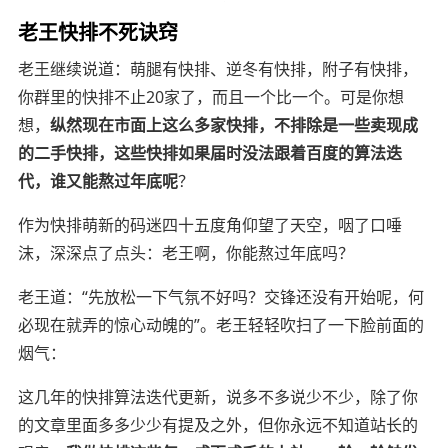
老王快排不死诀窍
老王继续说道：萌腿有快排、逆冬有快排，附子有快排，
你群里的快排不止20家了，而且一个比一个。可是你想
想，
纵然现在市面上这么多家快排，不排除是一些卖现成
的二手快排，这些快排如果届时没法跟着百度的算法迭
代，谁又能熬过年底呢
？
作为快排萌新的码迷四十五度角仰望了天空，咽了口唾
沫，深深点了点头：老王啊，你能熬过年底吗？
老王
道：“先放松一下气氛不好吗？交锋还没有开始呢，何
必现在就弄的惊心动魄的”。
老王轻轻吹扫了一下脸前面的
烟气：
这几年的快排算法迭代更新，说多不多说少不少，除了你
的文章里面多多少少有提及之外，但你永远不知道站长的