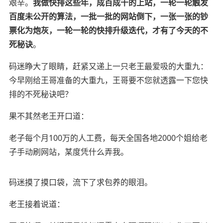
艰辛。
我做快排这些年，成百成千的上站，一轮一轮触发
百度未公开的算法，一批一批的网站倒下，一张一张的钞
票化为炮灰，一轮一轮的快排升级迭代，才有了今天的不
死秘诀
。
码迷睁大了眼睛，赶紧又递上一只老王最爱吸的大重九：
今早刚给王哥准备的大重九，王哥要不您就透露一下您快
排的不死秘诀吧？
果不其然老王开口道：
老子每个月100万的人工费，
每天全国各地2000个姐给老
子手动刷网站，某度凭什么弄我。
码迷摸了摸口袋，流下了求包养的眼泪。
老王接着说道：