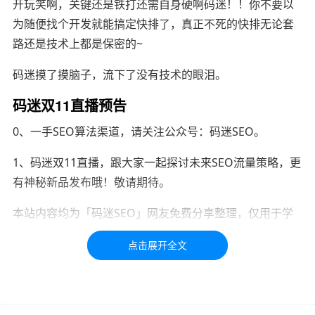
开玩笑啊，关键还是铁打还需自身硬啊码迷！！你不要以
为随便找个开发就能搞定快排了，真正不死的快排无论套
路还是技术上都是保密的~
码迷摸了摸脑子，流下了没有技术的眼泪。
码迷双11直播预告
0、一手SEO算法渠道，请关注公众号：码迷SEO。
1、码迷双11直播，跟大家一起探讨未来SEO流量策略，更
有神秘新品发布哦！敬请期待。
本站内容均为「码迷SEO」网友免费分享整理，仅用于学
习交流，如有疑问，请联系我们48小时处理！！！！
标签：
百度
SEO
seo
年底