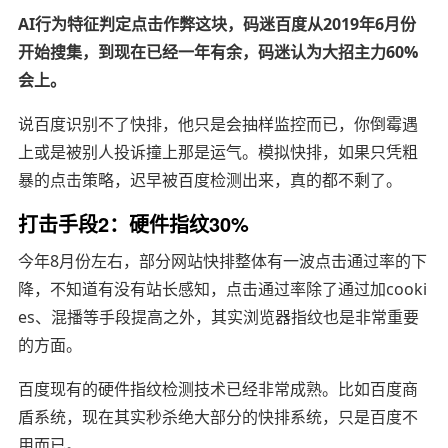
AI行为特征判定点击作弊这块，码迷百度从2019年6月份
开始搜集，到现在已经一年有余，码迷认为大招主力60%
会上。
说百度识别不了快排，他只是会抽样监控而已，你倒霉遇
上或是被别人投诉撞上那是运气。模拟快排，如果只凭粗
暴的点击策略，迟早被百度检测出来，真的都不剩了。
打击手段2：硬件指纹30%
今年8月份左右，部分网站快排整体有一波点击通过率的下
降，不知道有没有站长感知，
点击通过率除了通过加cooki
es、混播等手段提高之外，其实浏览器指纹也是非常重要
的方面。
百度现有的硬件指纹检测技术已经非常成熟。
比如百度商
盾系统，现在其实秒杀绝大部分的快排系统，只是百度不
用而已。