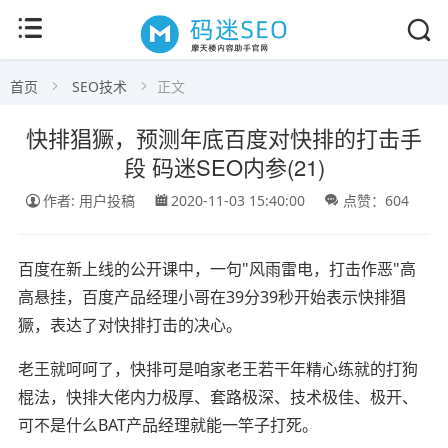
首页
SEO技术
正文
快排猖獗，预测年底百度对快排的打击手
段 码迷SEO内参(21)
作者: 用户投稿
2020-11-03 15:40:00
点赞：604
百度在新上线的公开课中，一句"风雨雷电，打击作恶"高
高悬挂，百度产品经理小哥在
39分39秒开始
表示
快排
猖
獗，
表达了对快排打击的决心
。
老王就呵呵了，快排可是咱家老王若干年精心练就的打狗
棍法，
快排大佬
内力极厚、套路极深、技术极佳、极开、
可不是什么BAT产品经理就能一竿子打死。