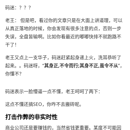
码迷：？？？
老王： 但是吧，看过你的文章只是在大面上讲道理，可以
从真正落地的时候，你会发现有很多注意的点，否则一步
失误，全盘皆输啊。比如你看最近的嘟嘟快排不就跑路不
干了！
老王又点上一支华子，码迷赶紧起身递上火，洗耳恭听了
起来。。码迷呀，“
其身正,不令而行;其身不正,虽令不从
”，
你懂不？
码迷表示一脸懵逼一点不懂，老王呵呵了两下：
这点不懂还搞SEO，你咋不去搬砖呢。
打击作弊的非实时性
商业公司还是要赚钱的，当然省钱更重要。某度不可能因