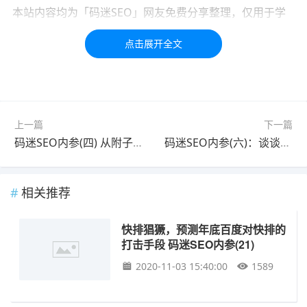
本站内容均为「码迷SEO」网友免费分享整理，仅用于学
习交流，如有疑问，请联系我们48小时处理！！！！
标签：
百度
SEO
收录
seo
网页
上一篇
下一篇
码迷SEO内参(四) 从附子SEO流量站套路到百度资源分配策略解析
码迷SEO内参(六)：谈谈百度对快速排名的打击手段
相关推荐
快排猖獗，预测年底百度对快排的
打击手段 码迷SEO内参(21)
2020-11-03 15:40:00
1589