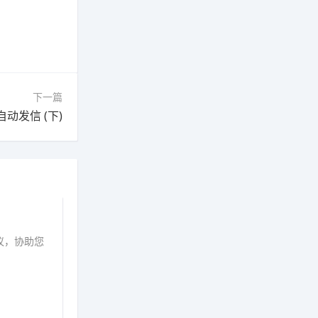
下一篇
动发信 (下)
议，协助您