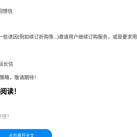
馈信
因(例如续订折购等...)邀请用户继续订购服务，或是要求
长信
营销策略，敬请期待！
阅读！
管理？
于学习交流，如有疑问，请联系我们48小时处理！！！！