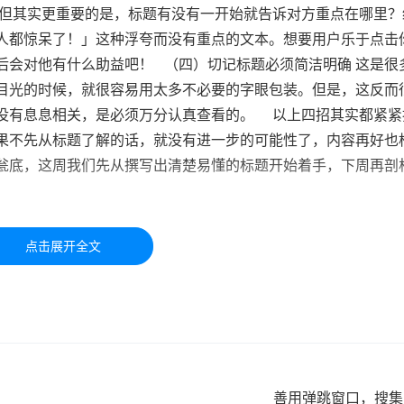
，但其实更重要的是，标题有没有一开始就告诉对方重点在哪里？
人都惊呆了！」这种浮夸而没有重点的文本。想要用户乐于点击
后会对他有什么助益吧！ （四）切记标题必须简洁明确 这是很
目光的时候，就很容易用太多不必要的字眼包装。但是，这反而
没有息息相关，是必须万分认真查看的。 以上四招其实都紧紧
果不先从标题了解的话，就没有进一步的可能性了，内容再好
瓮底，这周我们先从撰写出清楚易懂的标题开始着手，下周再剖
于学习交流，如有疑问，请联系我们48小时处理！！！！
善用弹跳窗口，搜集E