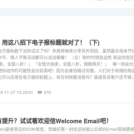
？用这八招下电子报标题就对了！（下)
电子报标题下法你试过了吗？本周将继续分享另外四招，虽然最近母亲节
亲节、情人节等活动都可以试试看喔！ （五）制作时限急迫性 假设你现
拍卖，全面八折！」 「全馆大拍卖，全面八折，倒数两天！」 哪一则会比
使你动作的可能性会比较高吧！因为会害怕错过优惠。人们对于有限的商
也可以应用在电子报的标题上，有任何特惠消息吗？直接告诉客户还不够
9-11-27 10:20:01
370
升？试试看欢迎信Welcome Email吧！
 Email)是很常见的EDM类型，而做好第一封欢迎信能让后续的Email营销