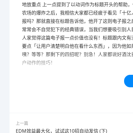
地放重点 上一点提到了以动词作为标题开头的帮助
农场的爆炸之后，我相信大家都已经疲于看见「十亿
报吗？那就直接在标题告诉他，他开了这则电子报之
常常会不自觉犯下的经典错误，当我们想要吸引别人
人家觉得这篇电子报一点价值也没有！标题跟内文有
要点「让用户清楚明白他在看什么东西」，因为他如
咦？等等？那剩下的四招呢？别急！人家都说好酒沈
户动作的技巧！
本站内容均为「码迷SEO」网友免费分享整理，仅用
标签：
标题
提升
上一篇
EDM效益最大化，试试这10招自动发信 (下)