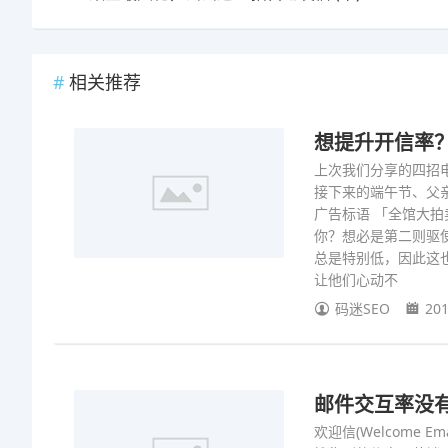
相关推荐
想提升开信率
上次我们分享的四招
接下来的端午节、父
广告标语 「全馆大
你？想必是第二则驱
总是特别低，因此这
让他们心动不
码迷SEO
201
邮件交互率没有提
欢迎信(Welcome