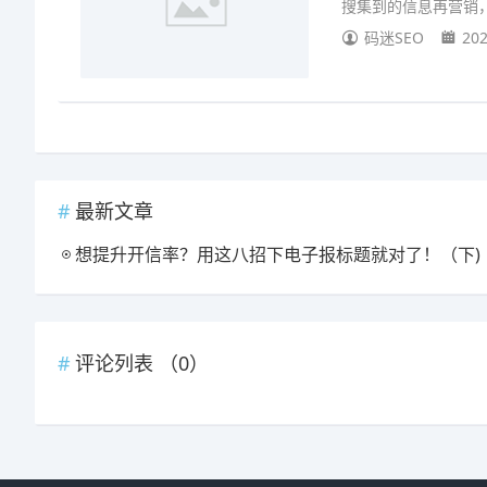
搜集到的信息再营销
码迷SEO
202
最新文章
想提升开信率？用这八招下电子报标题就对了！（下)
评论列表 （
0
）